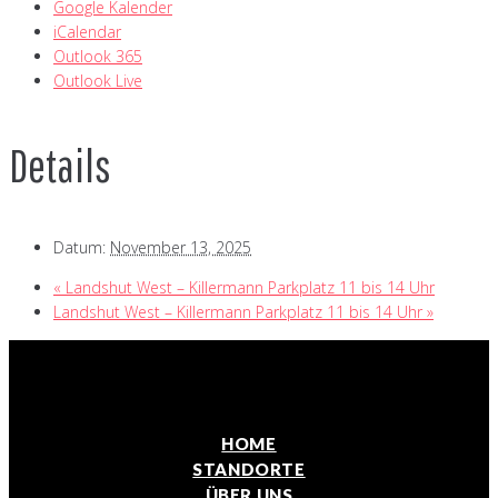
Google Kalender
iCalendar
Outlook 365
Outlook Live
Details
Datum:
November 13, 2025
«
Landshut West – Killermann Parkplatz 11 bis 14 Uhr
Landshut West – Killermann Parkplatz 11 bis 14 Uhr
»
HOME
STANDORTE
ÜBER UNS