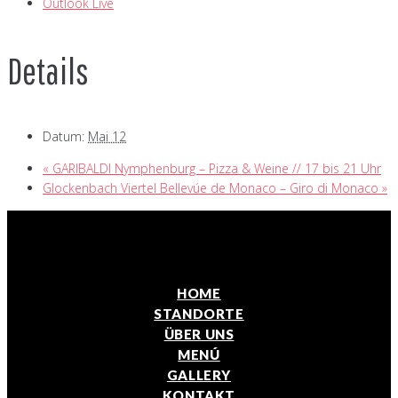
Outlook Live
Details
Datum:
Mai 12
«
GARIBALDI Nymphenburg – Pizza & Weine // 17 bis 21 Uhr
Glockenbach Viertel Bellevúe de Monaco – Giro di Monaco
»
HOME
STANDORTE
ÜBER UNS
MENÚ
GALLERY
KONTAKT