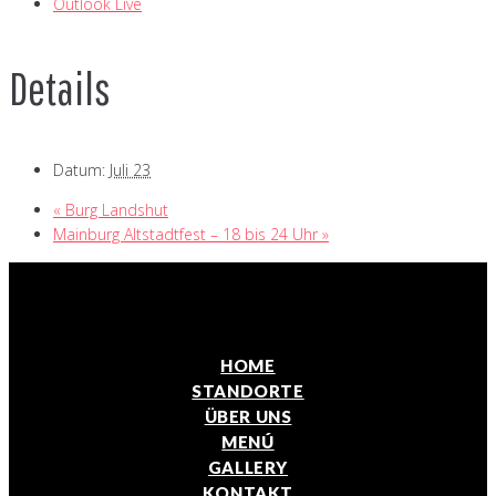
Outlook Live
Details
Datum:
Juli 23
«
Burg Landshut
Mainburg Altstadtfest – 18 bis 24 Uhr
»
HOME
STANDORTE
ÜBER UNS
MENÚ
GALLERY
KONTAKT