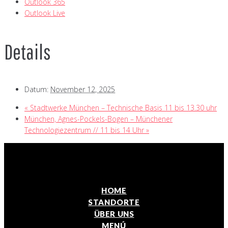
Outlook 365
Outlook Live
Details
Datum:
November 12, 2025
«
Stadtwerke München – Technische Basis 11 bis 13.30 uhr
München, Agnes-Pockels-Bogen – Münchener
Technologiezentrum // 11 bis 14 Uhr
»
HOME
STANDORTE
ÜBER UNS
MENÚ