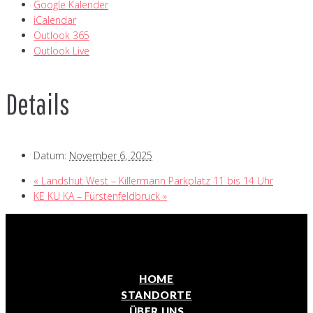
Google Kalender
iCalendar
Outlook 365
Outlook Live
Details
Datum:
November 6, 2025
«
Landshut West – Killermann Parkplatz 11 bis 14 Uhr
KE KU KA – Fürstenfeldbruck
»
HOME
STANDORTE
ÜBER UNS